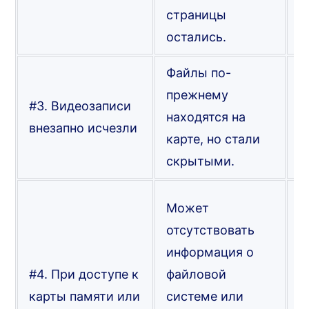
к
страницы
остались.
Файлы по-
И
прежнему
#3. Видеозаписи
а
находятся на
внезапно исчезли
с
карте, но стали
в
скрытыми.
П
Может
к
отсутствовать
в
информация о
п
#4. При доступе к
файловой
ф
карты памяти или
системе или
с