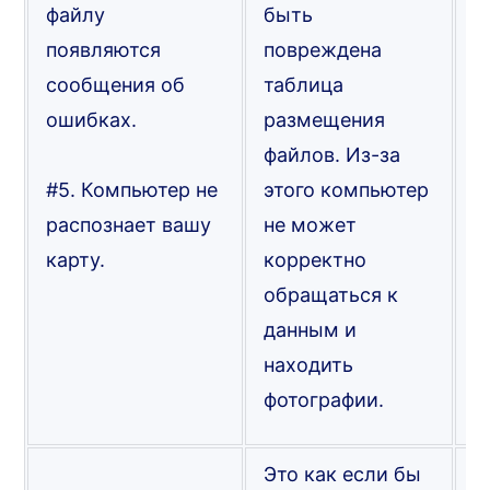
файлу
быть
появляются
повреждена
И
сообщения об
таблица
п
ошибках.
размещения
о
файлов. Из-за
в
#5. Компьютер не
этого компьютер
д
распознает вашу
не может
карту.
корректно
(
обращаться к
п
данным и
и
находить
д
фотографии.
Это как если бы
В