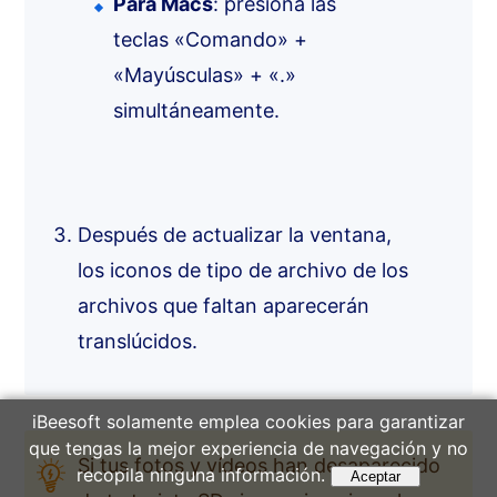
Para Macs
: presiona las
teclas «Comando» +
«Mayúsculas» + «.»
simultáneamente.
Después de actualizar la ventana,
los iconos de tipo de archivo de los
archivos que faltan aparecerán
translúcidos.
iBeesoft solamente emplea cookies para garantizar
que tengas la mejor experiencia de navegación y no
Si tus fotos y vídeos han desaparecido
recopila ninguna información.
Aceptar