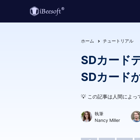
ホーム
チュートリアル
SDカードデー
SDカード
💡 この記事は人間によ
執筆
Nancy Miller