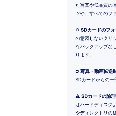
た写真や低品質の
ツや、すべてのフ
♻️
SDカードのフ
の意図しないクリ
なバックアップな
ります。
⛔
写真・動画転送
SDカードからの
⚠️
SDカードの論
はハードディスク
やディレクトリの