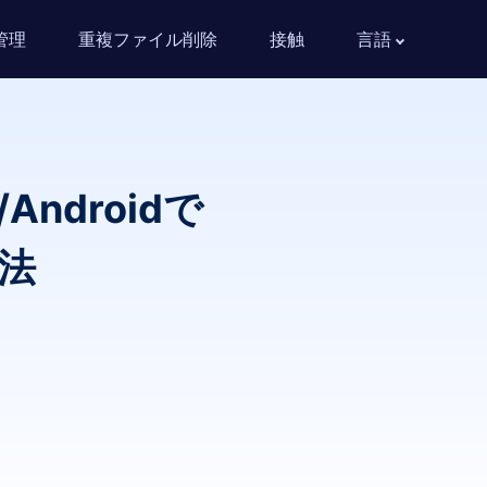
管理
重複ファイル削除
接触
言語
Androidで
法
。