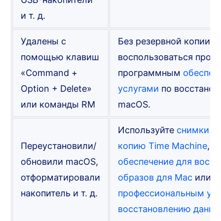
и т. д.
Удалены с
Без резервной копии в
помощью клавиш
воспользоваться проф
«Command +
программным
обеспеч
Option + Delete»
услугами
по восстанов
или команды RM
macOS.
Используйте
снимки A
Переустановили/
копию Time Machine
, 
обновили macOS,
обеспечение для восст
отформатировали
образов для Mac
или о
накопитель и т. д.
профессиональным усл
восстановлению данны