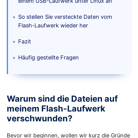
einem USB-Laufwerk unter Linux an
Explorer
Tastenkombinationen
So stellen Sie versteckte Daten vom
Aus den Ordneroptionen
Über das Terminal
Flash-Laufwerk wieder her
Verwenden Sie die
Fazit
Eingabeaufforderung
Häufig gestellte Fragen
Warum sind die Dateien auf
meinem Flash-Laufwerk
verschwunden?
Bevor wir beginnen, wollen wir kurz die Gründe