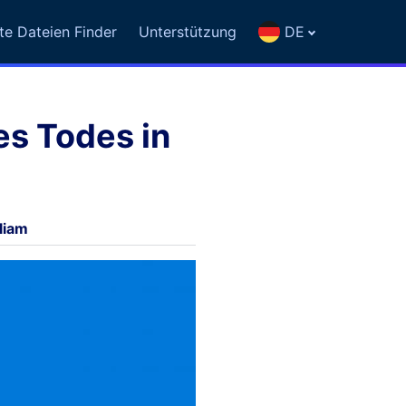
te Dateien Finder
Unterstützung
DE
es Todes in
liam