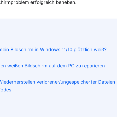
chirmproblem erfolgreich beheben.
 mein Bildschirm in Windows 11/10 plötzlich weiß?
 den weißen Bildschirm auf dem PC zu reparieren
 Wiederherstellen verlorener/ungespeicherter Dateie
onitor-/Grafikkartenverbindung prüfen
Todes
eenden Sie die laufende Anwendung
tarten Sie Ihren Desktop/Laptop neu