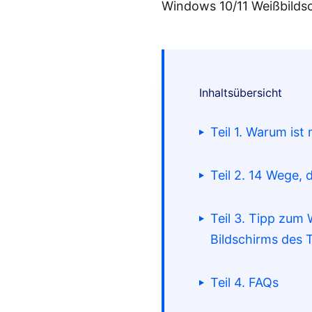
Windows 10/11 Weißbilds
Inhaltsübersicht
Teil 1. Warum ist
Teil 2. 14 Wege,
Teil 3. Tipp zum
Methode 1. M
Bildschirms des 
Methode 2. B
Teil 4. FAQs
Methode 3. S