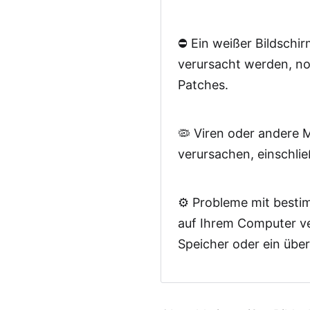
Methode 11. 
⛔ Ein weißer Bildsch
Methode 12. 
verursacht werden, no
Patches.
Methode 13. A
🦠 Viren oder andere
Methode 14. 
verursachen, einschlie
⚙️ Probleme mit best
auf Ihrem Computer ver
Speicher oder ein übe