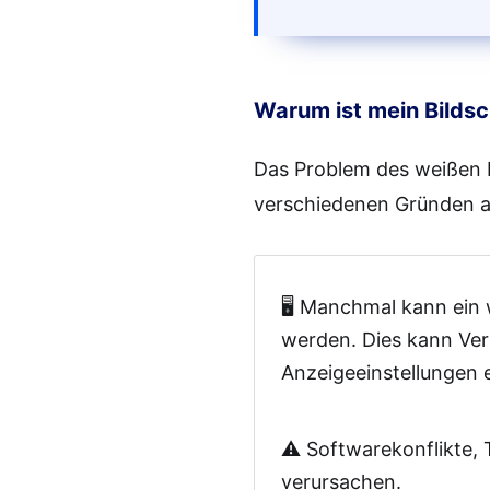
Methode 4. E
Warum ist mein Bildsc
Methode 5. S
Das Problem des weißen B
Methode 6. D
verschiedenen Gründen a
Methode 7. S
🖥️ Manchmal kann ein
Methode 8. 
werden. Dies kann Ver
Anzeigeeinstellungen e
Methode 9. Gr
⚠️ Softwarekonflikte,
Methode 10. 
verursachen.