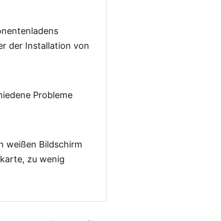
onentenladens
 der Installation von
chiedene Probleme
sion
n weißen Bildschirm
kkarte, zu wenig