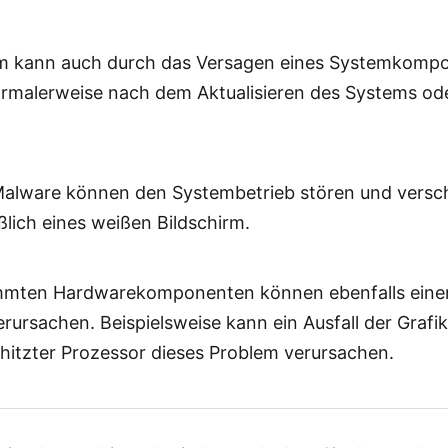
Verwenden Sie die Windows-Fehlerbehebung
irm kann auch durch das Versagen eines Systemkomp
Startup-Reparatur verwenden
rmalerweise nach dem Aktualisieren des Systems oder
ktualisieren Sie Ihr System auf die neueste Version
 Malware können den Systembetrieb stören und vers
Wiederherstellung des Systems auf die vorherige Ver
ßlich eines weißen Bildschirm.
immten Hardwarekomponenten können ebenfalls eine
ursachen. Beispielsweise kann ein Ausfall der Grafi
rhitzter Prozessor dieses Problem verursachen.