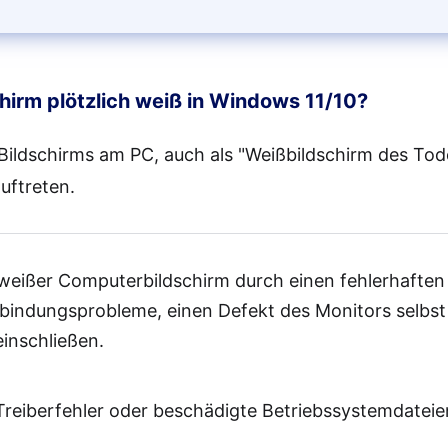
ntfernen externer Geräte, die an den PC angeschloss
hirm plötzlich weiß in Windows 11/10?
tarten Sie Ihren PC im abgesicherten Modus
ildschirms am PC, auch als "Weißbildschirm des Tod
einstallieren aktueller Windows-Updates
uftreten.
FC-Befehl ausführen
 weißer Computerbildschirm durch einen fehlerhaften
CHKDSK ausführen
bindungsprobleme, einen Defekt des Monitors selbst
inschließen.
afikkartentreiber aktualisieren
 Treiberfehler oder beschädigte Betriebssystemdatei
Viren und bösartige Programme entfernen