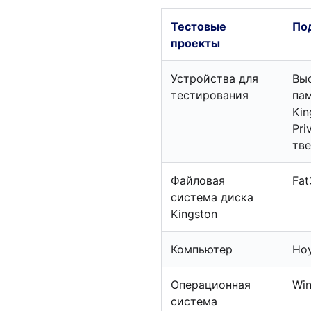
Тестовые
По
проекты
Устройства для
Выс
тестирования
пам
Kin
Pri
тве
Файловая
Fat
система диска
Kingston
Компьютер
Ноу
Операционная
Win
система