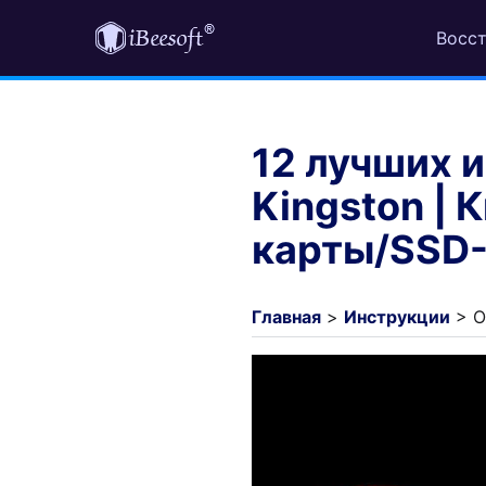
Восст
12 лучших 
Kingston | 
карты/SSD-
Главная
>
Инструкции
> О