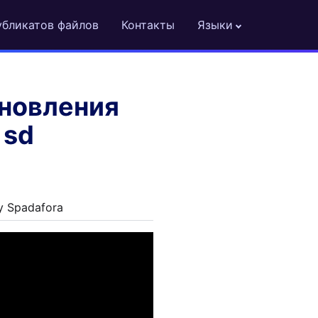
убликатов файлов
Контакты
Языки
ановления
 sd
y Spadafora