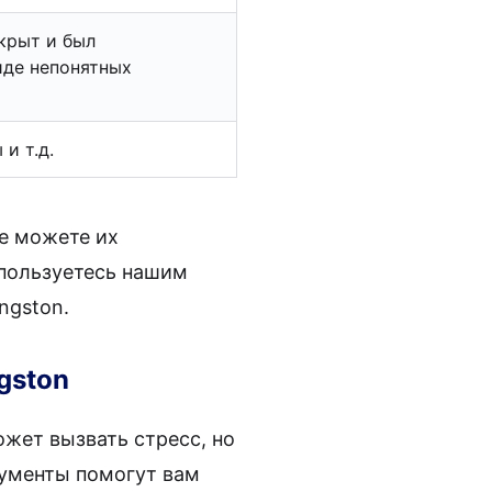
крыт и был
иде непонятных
 и т.д.
ще можете их
спользуетесь нашим
ngston.
gston
ожет вызвать стресс, но
рументы помогут вам