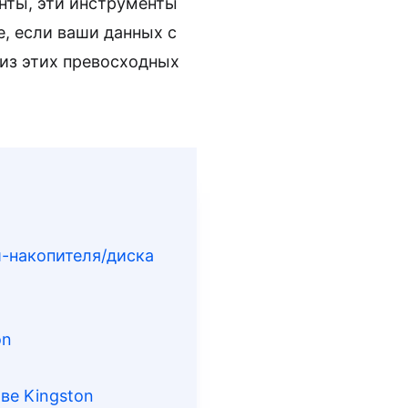
енты, эти инструменты
е, если ваши данных с
 из этих превосходных
ш-накопителя/диска
on
ве Kingston