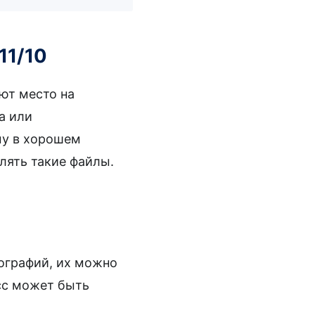
11/10
ют место на
а или
му в хорошем
лять такие файлы.
тографий, их можно
сс может быть