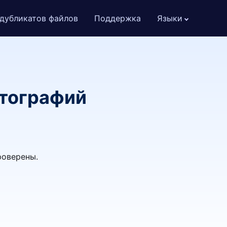
дубликатов файлов
Поддержка
Языки
отографий
роверены.