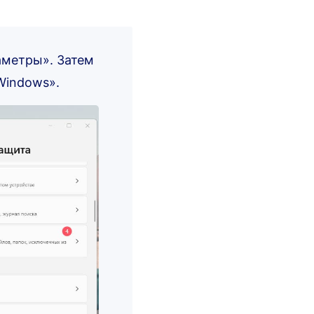
аметры». Затем
Windows».