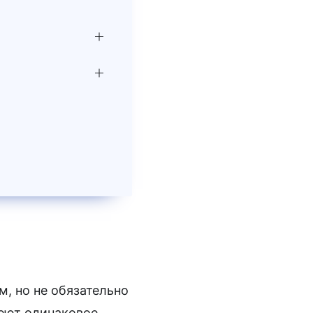
тов файлов
, но не обязательно
меют одинаковое