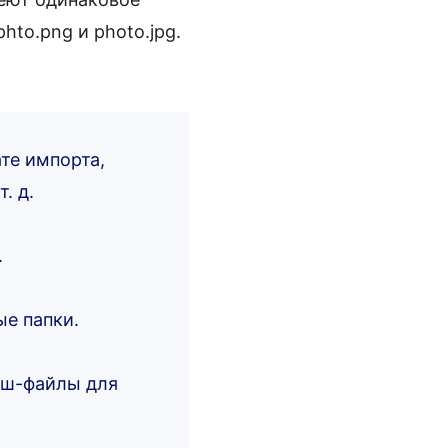
hto.png и photo.jpg.
те импорта,
. д.
.
ые папки.
эш-файлы для