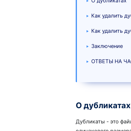
О дубликатах
Как удалить ду
Как удалить д
Использо
Заключение
Использо
Используй
ОТВЕТЫ НА Ч
Попробуй
Через «с
Использо
Попробуй
Использу
О дубликатах
Дубликаты - это фа
одинакового размер