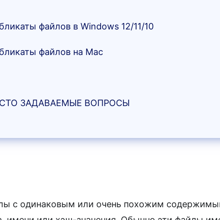
бликаты файлов в Windows 12/11/10
убликаты файлов на Mac
вание проводника файлов
вание командной строки
те Finder
АСТО ЗАДАВАЕМЫЕ ВОПРОСЫ
те скрипт DIY
март папку»
вание бесплатной программы для поиска дублика
те Mac Bash скрипт
йте MacClean
йлы с одинаковым или очень похожим содержимым
а, имени или хэш-значения. Обычно эти файлы и