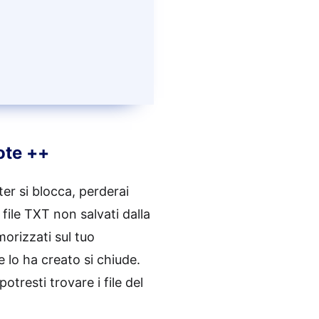
ote ++
er si blocca, perderai
file TXT non salvati dalla
orizzati sul tuo
e lo ha creato si chiude.
tresti trovare i file del