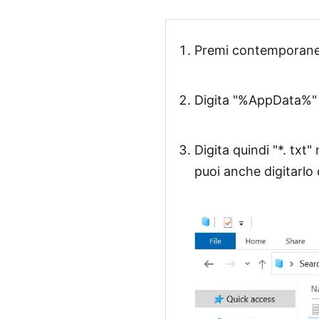
Premi contemporanea
Digita "%AppData%" n
Digita quindi "*. txt"
puoi anche digitarlo 