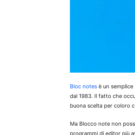
Bloc notes
è un semplice 
dal 1983. Il fatto che occ
buona scelta per coloro c
Ma Blocco note non possied
programmi di editor più av