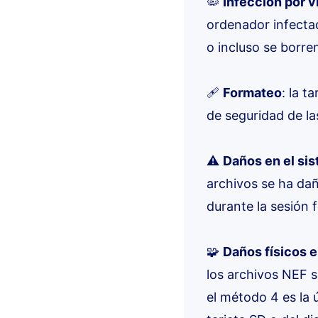
🦠
Infección por v
ordenador infectad
o incluso se borr
🩹
Formateo
: la 
de seguridad de la
⚠️
Daños en el sis
archivos se ha dañ
durante la sesión f
🧩
Daños físicos e
los archivos NEF s
el método 4 es la 