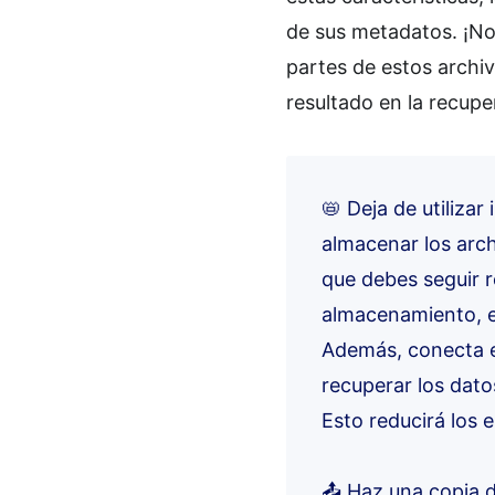
de sus metadatos. ¡N
partes de estos archi
resultado en la recupe
📛 Deja de utiliza
almacenar los arch
que debes seguir re
almacenamiento, e
Además, conecta el
recuperar los dato
Esto reducirá los e
📤 Haz una copia d