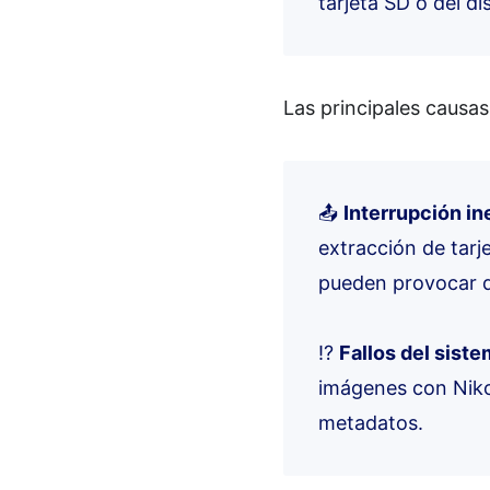
tarjeta SD o del di
Las principales causa
📤
Interrupción in
extracción de tarj
pueden provocar da
⁉️
Fallos del sist
imágenes con Niko
metadatos.