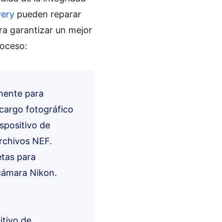
very
pueden reparar
ra garantizar un mejor
roceso:
rmente para
ncargo fotográfico
ispositivo de
archivos NEF.
etas para
 cámara Nikon.
itivo de