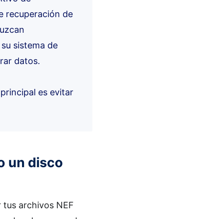
e recuperación de
duzcan
 su sistema de
rar datos.
rincipal es evitar
o un disco
r tus archivos NEF