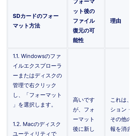
フォーマ
ット後の
SDカードのフォー
ファイル
理由
マット方法
復元の可
能性
1.1. Windowsのファ
イルエクスプローラ
ーまたはディスクの
管理で右クリック
し、「フォーマット
高いです
これは、
」を選択します。
が、フォ
ション・テ
ーマット
その他の
1.2. Macのディスク
後に新し
報を消去
ユーティリティで