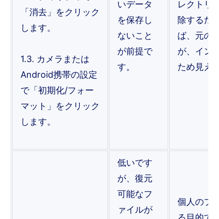
いデータ
レクトリ
「消去」をクリック
を保存し
除するだ
します。
ないこと
ば、元の
が前提で
が、イン
1.3. カメラまたは
す。
ため見え
Android携帯の設定
で「初期化/フォー
マット」をクリック
します。
低いです
が、復元
可能なフ
個人のプ
ァイルが
る目的で