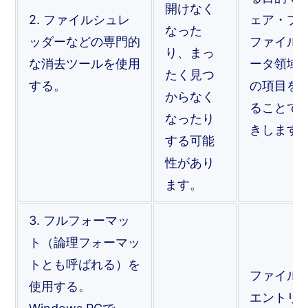
開けなく
2. ファイルシュレ
ェア・プ
なった
ッダーなどの専門的
ファイル
り、まっ
な消去ツールを使用
ータ領域
たく見つ
する。
の項目を
からなく
ることで
なったり
きします
する可能
性があり
ます。
3. フルフォーマッ
ト（論理フォーマッ
トとも呼ばれる）を
ファイル
使用する。
エントリ