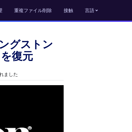
理
重複ファイル削除
接触
言語
ングストン
タを復元
認されました