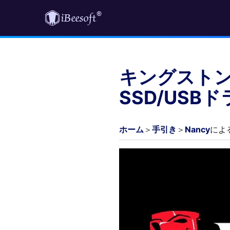
キングスト
SSD/US
ホーム
＞
手引き
＞
Nancy
による