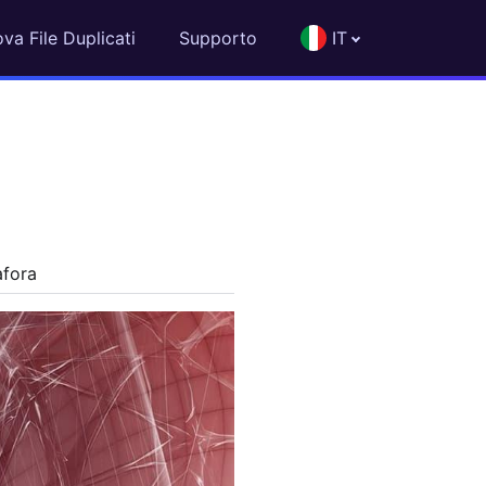
ova File Duplicati
Supporto
IT
afora