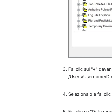
Fai clic sul "+" dava
/Users/Username/Do
Selezionalo e fai cli
Fai clic su "Data modi