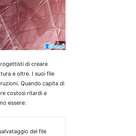
ogettisti di creare
ura e oltre. I suoi file
truzioni. Quando capita di
e costosi ritardi e
ono essere:
lvataggio del file