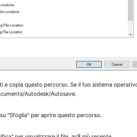
nti e copia questo percorso. Se il tuo sistema operati
cuments/Autodesk/Autosave.
c su "Sfoglia" per aprire questo percorso.
fica" per visualizzare il file .ac$ più recente.