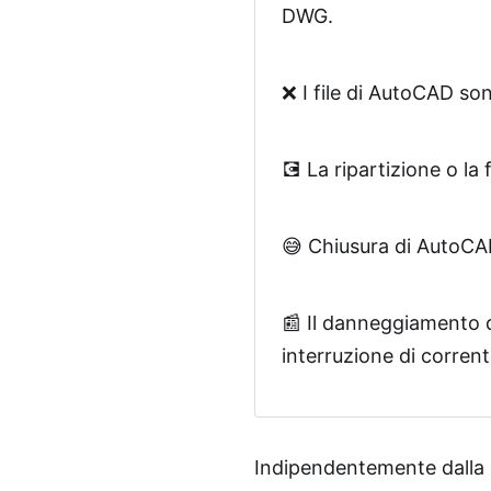
DWG.
❌ I file di AutoCAD so
💽 La ripartizione o la
😅 Chiusura di AutoCAD
📰 Il danneggiamento d
interruzione di corrent
Indipendentemente dalla c