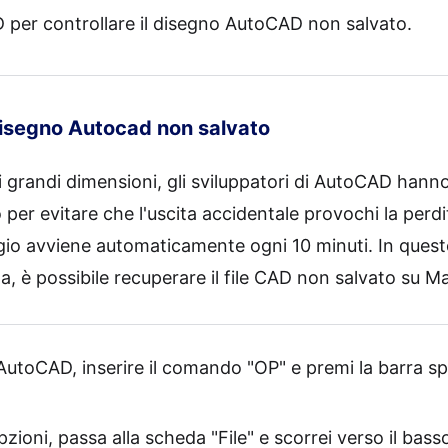
AD per controllare il disegno AutoCAD non salvato.
isegno Autocad non salvato
i grandi dimensioni, gli sviluppatori di AutoCAD han
per evitare che l'uscita accidentale provochi la perdit
ggio avviene automaticamente ogni 10 minuti. In ques
 è possibile recuperare il file CAD non salvato su M
AutoCAD, inserire il comando "OP" e premi la barra sp
pzioni, passa alla scheda "File" e scorrei verso il bass