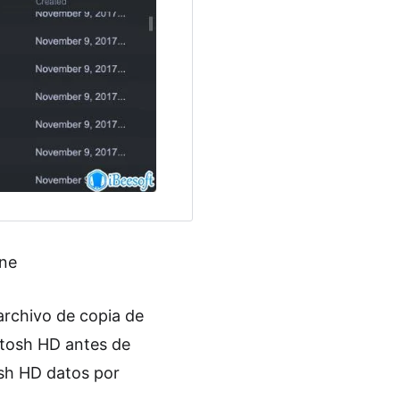
ine
archivo de copia de
ntosh HD antes de
osh HD datos por