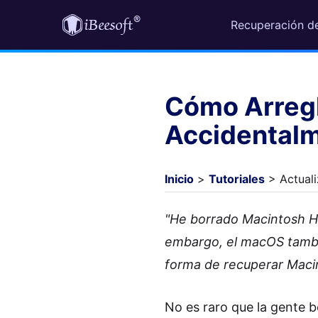
Recuperación d
Cómo Arregl
Accidentalme
Inicio
>
Tutoriales
> Actual
"He borrado Macintosh HD
embargo, el macOS tambi
forma de recuperar Maci
No es raro que la gente b