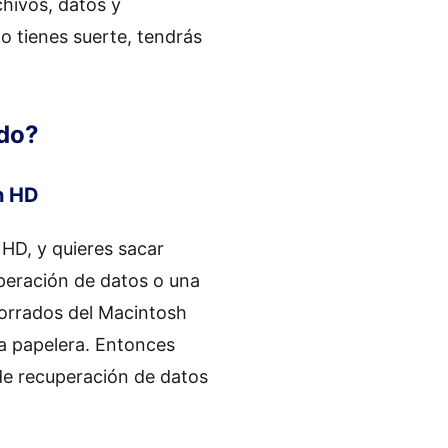
chivos, datos y
no tienes suerte, tendrás
ado?
h HD
HD, y quieres sacar
uperación de datos o una
borrados del Macintosh
a papelera. Entonces
 de recuperación de datos