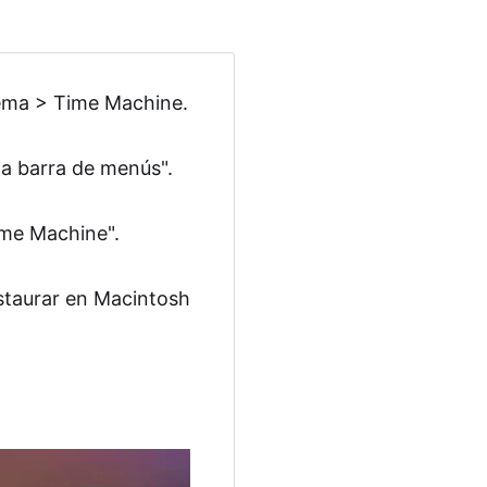
stema > Time Machine.
la barra de menús".
ime Machine".
estaurar en Macintosh