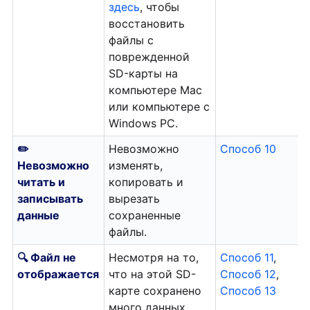
здесь
, чтобы
восстановить
файлы с
поврежденной
SD-карты на
компьютере Mac
или компьютере с
Windows PC.
✏️
Невозможно
Способ 10
Невозможно
изменять,
читать и
копировать и
записывать
вырезать
данные
сохраненные
файлы.
🔍 Файл не
Несмотря на то,
Способ 11
,
отображается
что на этой SD-
Способ 12
,
карте сохранено
Способ 13
много данных,