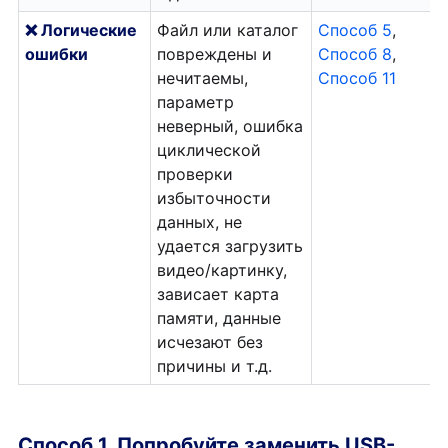
❌ Логические
Файл или каталог
Способ 5
,
ошибки
повреждены и
Способ 8
,
нечитаемы,
Способ 11
параметр
неверный, ошибка
циклической
проверки
избыточности
данных, не
удается загрузить
видео/картинку,
зависает карта
памяти, данные
исчезают без
причины и т.д.
Способ 1. Попробуйте заменить USB-