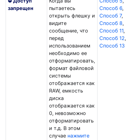
⛔ Доступ
Когда вы
Способ 5
,
запрещен
пытаетесь
Способ 6
,
открыть флешку и
Способ 7
,
видите
Способ 8
,
сообщение, что
Способ 11
,
перед
Способ 12
,
использованием
Способ 13
необходимо ее
отформатировать,
формат файловой
системы
отображается как
RAW, емкость
диска
отображается как
0, невозможно
отформатировать
и т.д. В этом
случае
нажмите