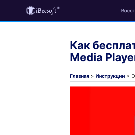
Восст
Как беспла
Media Play
Главная
>
Инструкции
> О