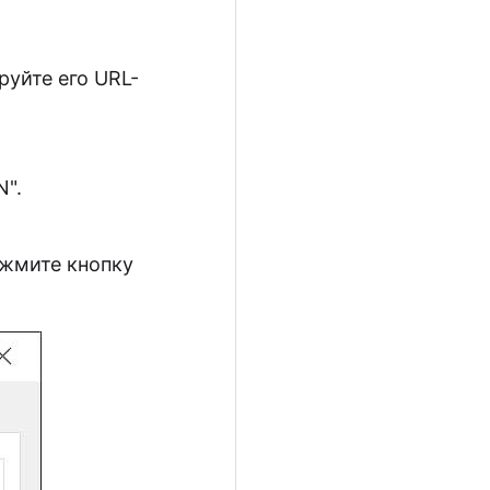
руйте его URL-
N".
ажмите кнопку