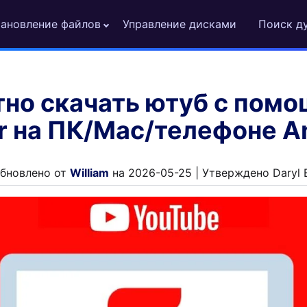
ановление файлов
Управление дисками
Поиск д
тно скачать ютуб с пом
er на ПК/Mac/телефоне A
бновлено от
William
на 2026-05-25 | Утверждено Daryl 