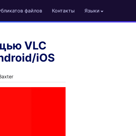
убликатов файлов
Контакты
Языки
ощью VLC
ndroid/iOS
Baxter