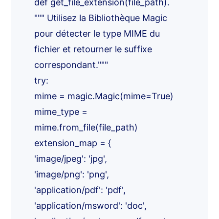
def get_file_extension(file_path).
""" Utilisez la Bibliothèque Magic
pour détecter le type MIME du
fichier et retourner le suffixe
correspondant."""
try:
mime = magic.Magic(mime=True)
mime_type =
mime.from_file(file_path)
extension_map = {
'image/jpeg': 'jpg',
'image/png': 'png',
'application/pdf': 'pdf',
'application/msword': 'doc',