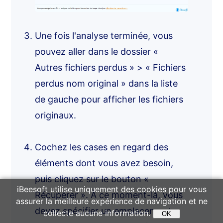
Une fois l'analyse terminée, vous
pouvez aller dans le dossier «
Autres fichiers perdus » > « Fichiers
perdus nom original » dans la liste
de gauche pour afficher les fichiers
originaux.
Cochez les cases en regard des
éléments dont vous avez besoin,
puis cliquez sur le bouton «
iBeesoft utilise uniquement des cookies pour vous
Récupérer ». À ce moment-là, vous
assurer la meilleure expérience de navigation et ne
devez spécifier un emplacement
collecte aucune information.
OK