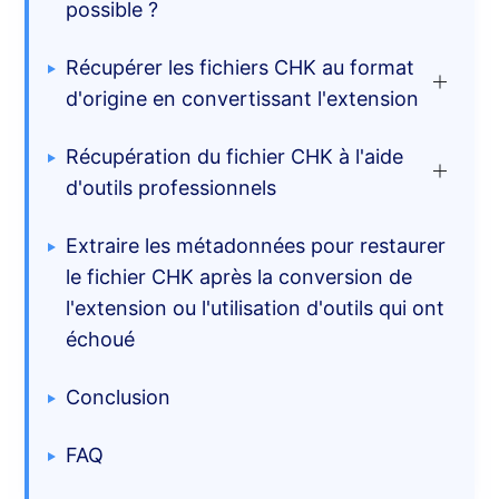
possible ?
Récupérer les fichiers CHK au format
d'origine en convertissant l'extension
Récupération du fichier CHK à l'aide
Modifier manuellement le
d'outils professionnels
nom du suffixe
Extraire les métadonnées pour restaurer
Par commande CMD
Logiciel de récupération de
le fichier CHK après la conversion de
données
(Simple et ne
l'extension ou l'utilisation d'outils qui ont
Utilisation de PowerShell
dépend pas du fichier CHK
échoué
pour restaurer les données
Utilisation de scripts Python
d'origine)
Conclusion
UnCHK
FAQ