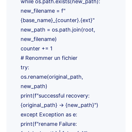
while os.path.exists(new_path):
new_filename = f"
{base_name}_{counter}.{ext}"
new_path = os.path.join(root,
new_filename)
counter += 1
# Renommer un fichier
try:
os.rename(original_path,
new_path)
print(f"successful recovery:
{original_path} -> {new_path}")
except Exception as e:
print(f"rename Failure: