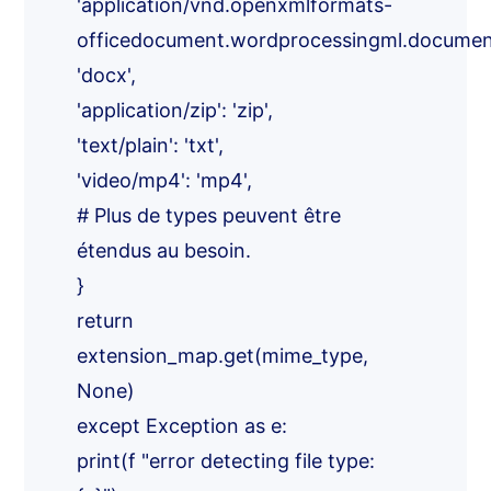
'application/vnd.openxmlformats-
officedocument.wordprocessingml.documen
'docx',
'application/zip': 'zip',
'text/plain': 'txt',
'video/mp4': 'mp4',
# Plus de types peuvent être
étendus au besoin.
}
return
extension_map.get(mime_type,
None)
except Exception as e:
print(f "error detecting file type: