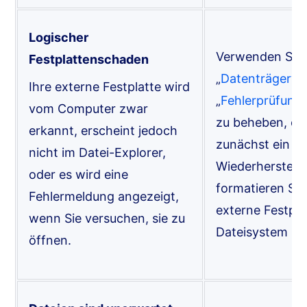
Logischer
Verwenden Sie 
Festplattenschaden
„
Datenträgerve
Ihre externe Festplatte wird
„
Fehlerprüfung
vom Computer zwar
zu beheben, od
erkannt, erscheint jedoch
zunächst ein
P
nicht im Datei-Explorer,
Wiederherstellu
oder es wird eine
formatieren Sie
Fehlermeldung angezeigt,
externe Festpla
wenn Sie versuchen, sie zu
Dateisystem zu
öffnen.