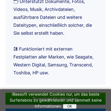
🗂️ Unterstützt Dokumente, Fotos,
Videos, Musik, Archivdateien,
ausführbare Dateien und weitere
Dateitypen, einschließlich solcher, die
Sie selbst erstellt haben.
💽 Funktioniert mit externen
Festplatten aller Marken, wie Seagate,
Western Digital, Samsung, Transcend,
Toshiba, HP usw.
iBeesoft verwendet Cookies nur, um das beste
Download für Windows
Surferlebnis zu gewährleisten und sammelt keine
Informationen.
OK