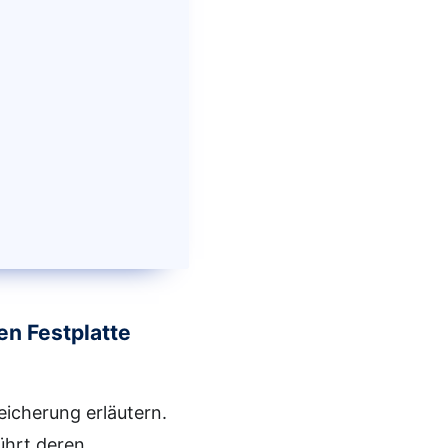
en Festplatte
icherung erläutern.
ührt deren