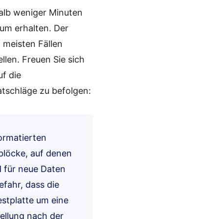
halb weniger Minuten
ium erhalten. Der
n meisten Fällen
llen. Freuen Sie sich
uf die
atschläge zu befolgen:
ormatierten
blöcke, auf denen
nd für neue Daten
efahr, dass die
stplatte um eine
tellung nach der