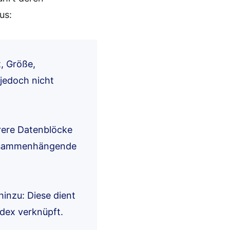
us:
t, Größe,
 jedoch nicht
hrere Datenblöcke
 zusammenhängende
hinzu: Diese dient
dex verknüpft.