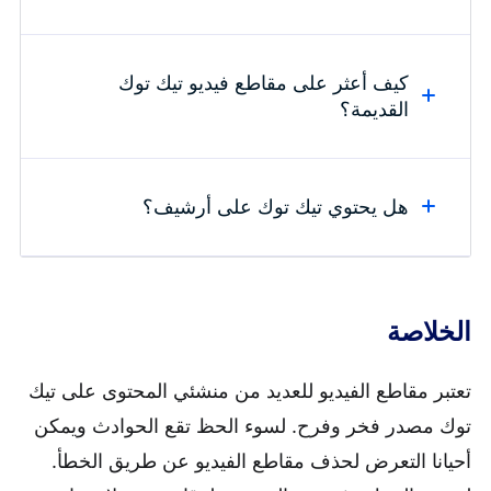
الرسمي لـتطبيق تيك توك لتتمكن من
مشاهدتها في أي وقت وفي أي مكان.
كيف أعثر على مقاطع فيديو تيك توك
يقوم تيك توك بتخزين مقاطع الفيديو التي
يمكنك الذهاب إلى ألبوم الصور للعثور
القديمة؟
شاهدتها على هاتفك مؤقتا فقط حتى
عليها إذا قمت بحفظها.
تتمكن من التصفح بسرعة. سيتم حذفه إذا
كنت قد استخدمت البرنامج لتنظيف
هل يحتوي تيك توك على أرشيف؟
يمكنك فتح تيك توك والانتقال إلى
مساحة التخزين.
Settings > More Features > My
Cache للعثور على مقاطع الفيديو القديمة
لا يوجد خيار لأرشفة مقاطع الفيديو في
التي قمت بتنزيلها.
الخلاصة
تيك توك. ولكن يمكنك جعل المقاطع غير
مرئية بعد نشرها. يمكنك أيضا حذفه إذا لم
تعتبر مقاطع الفيديو للعديد من منشئي المحتوى على تيك
تعد بحاجة إليه.
توك مصدر فخر وفرح. لسوء الحظ تقع الحوادث ويمكن
أحيانا التعرض لحذف مقاطع الفيديو عن طريق الخطأ.