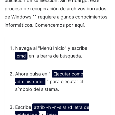
ubicación de su elección. Sin embargo, este
proceso de recuperación de archivos borrados
de Windows 11 requiere algunos conocimientos
informáticos. Comencemos por aquí.
Navega al "Menú Inicio" y escribe
cmd
en la barra de búsqueda.
Ahora pulsa en "
Ejecutar como
administrador
" para ejecutar el
símbolo del sistema.
Escribe
attrib -h -r -s /s /d letra de
unidad:\*.*
" y
Intro
.