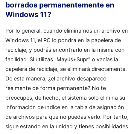
borrados permanentemente en
de Recuperación de Archivos de
borrados permanentemente en
Windows 11 utilizando CMD
Microsoft
(Necesita saber el nombre
Windows 11?
(Necesita suerte)
del elemento borrado)
Por lo general, cuando eliminamos un archivo en
Manera 4. Recuperar Windows 11 de
Windows 11, el PC lo pondrá en la papelera de
la versión anterior
(Necesita que
reciclaje, y podrás encontrarlo en la misma con
tengas una copia de seguridadp)
facilidad. Si utilizas "Mayús+Supr" o vacías la
papelera de reciclaje, se eliminará directamente.
Manera 5. Recuperar archivos
borrados en Windows 11 utilizando
De esta manera, ¿el archivo desaparece
el Historial de Archivos
(Necesita
realmente de forma permanente? No te
que tengas una copia de seguridad)
preocupes, de hecho, el sistema solo elimina su
información de índice en la tabla de asignación
Manera 6. Recuperar archivos
de archivos para que no puedas verlo. Por tanto,
borrados en Windows 11 mediante
sigue estando en la unidad y tienes posibilidades
copia de seguridad del sistema