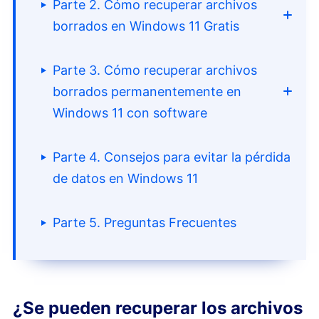
Parte 2. Cómo recuperar archivos
borrados en Windows 11 Gratis
Parte 3. Cómo recuperar archivos
Manera 1. Utiliza la opción
borrados permanentemente en
"Deshacer borrado" para deshacer
Windows 11 con software
el borrado de archivos en Windows
11
(Es válida si no se realizan otras
operaciones después del borrado.)
Parte 4. Consejos para evitar la pérdida
Manera 1. Utilizando el software de
de datos en Windows 11
Recuperación de Datos de iBeesoft
Manera 2. Buscar elementos
(Fácil y eficaz)
borrados de la papelera de reciclaje
Parte 5. Preguntas Frecuentes
en Windows 11
(No es necesario
Manera 2. Utilizando TestDisk
(No
vaciarla)
apto para principiantes)
Manera 3. Recuperar archivos
¿Se pueden recuperar los archivos
Manera 3. Utilizando La Herramienta